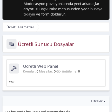
Moderasyon pozisyonlarında yeni arkadaşlar
arıyoruz! Başvurular menüsünden yada
buraya
tıklayın
ve form doldurun.
Ücretli Hizmetler
Ücretli Sunucu Dosyaları
Ücretli Web Panel
Konular
0
Mesajlar
0
Görüntüleme
0
Yok
Filtreler
Bu forumda hiç konu bulunmamaktadır.