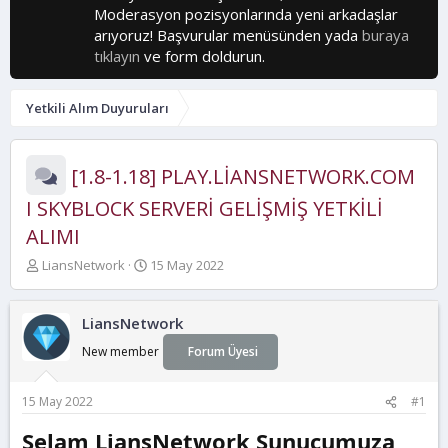
Moderasyon pozisyonlarında yeni arkadaşlar
arıyoruz! Başvurular menüsünden yada
buraya
tıklayın
ve form doldurun.
Yetkili Alım Duyuruları
[1.8-1.18] PLAY.LİANSNETWORK.COM
I SKYBLOCK SERVERİ GELİŞMİŞ YETKİLİ
ALIMI
K
B
LiansNetwork
15 May 2022
o
a
n
ş
b
l
LiansNetwork
u
a
New member
Forum Üyesi
y
n
u
g
b
ı
15 May 2022
#1
a
ç
ş
t
Selam LiansNetwork Sunucumuza
l
a