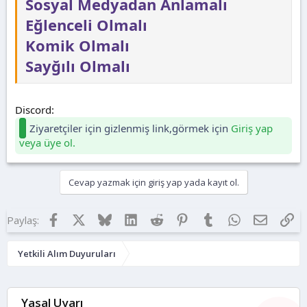
Sosyal Medyadan Anlamalı
Eğlenceli Olmalı
Komik Olmalı
Sayğılı Olmalı
Discord:
Ziyaretçiler için gizlenmiş link,görmek için
Giriş yap
veya üye ol.
Cevap yazmak için giriş yap yada kayıt ol.
Facebook
X
Bluesky
LinkedIn
Reddit
Pinterest
Tumblr
WhatsApp
E-posta
Lin
Paylaş:
Yetkili Alım Duyuruları
Yasal Uyarı