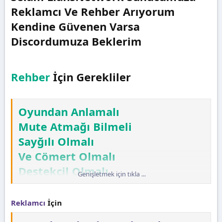
a
r
Reklamcı Ve Rehber Arıyorum
t
i
Kendine Güvenen Varsa
a
h
n
i
Discordumuza Beklerim
Rehber
İçin Gerekliler
Oyundan Anlamalı
Mute Atmağı Bilmeli
Sayğılı Olmalı
Ve Cömert Olmalı
Destekcil Olmalı
Genişletmek için tıkla ...
Komik Olmalı
Reklamcı
İçin