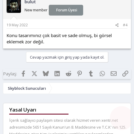
bulut
New member
Forum Üyesi
19 May 2022
#4
Konu tasarımınız çok basit ve sade olmuş, bi görsel
eklemek zor değil.
Cevap yazmak için giriş yap yada kayıt ol.
Facebook
X
Bluesky
LinkedIn
Reddit
Pinterest
Tumblr
WhatsApp
E-posta
Lin
Paylaş:
Skyblock Sunucuları
Yasal Uyarı
İçerik sağlayıcı paylaşım sitesi olarak hizmet veren xentr.net
adresimizde 5651 Sayılı Kanun'un 8. Maddesine ve T.C.K' nın 125.