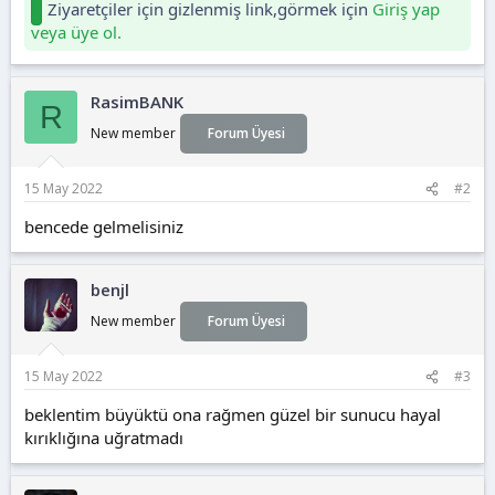
Ziyaretçiler için gizlenmiş link,görmek için
Giriş yap
veya üye ol.
RasimBANK
R
New member
Forum Üyesi
15 May 2022
#2
bencede gelmelisiniz
benjl
New member
Forum Üyesi
15 May 2022
#3
beklentim büyüktü ona rağmen güzel bir sunucu hayal
kırıklığına uğratmadı