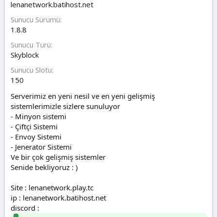
lenanetwork.batihost.net
a
r
t
i
Sunucu Sürümü
a
h
1.8.8
n
i
Sunucu Türü
Skyblock
Sunucu Slotu
150
Serverimiz en yeni nesil ve en yeni gelişmiş
sistemlerimizle sizlere sunuluyor
- Minyon sistemi
- Çiftçi Sistemi
- Envoy Sistemi
- Jenerator Sistemi
Ve bir çok gelişmiş sistemler
Senide bekliyoruz : )
Site : lenanetwork.play.tc
ip : lenanetwork.batihost.net
discord :