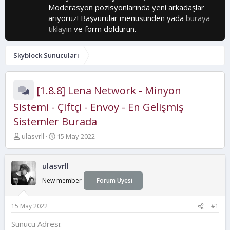
Moderasyon pozisyonlarında yeni arkadaşlar
arıyoruz! Başvurular menüsünden yada
buraya
tıklayın
ve form doldurun.
Skyblock Sunucuları
[1.8.8] Lena Network - Minyon
Sistemi - Çiftçi - Envoy - En Gelişmiş
Sistemler Burada
K
B
ulasvrll
15 May 2022
o
a
n
ş
b
l
ulasvrll
u
a
New member
Forum Üyesi
y
n
u
g
b
ı
15 May 2022
#1
a
ç
ş
t
Sunucu Adresi
l
a