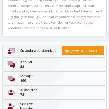
Maddesine göre tüm üyelerimiz yaptıkları paylaşımlardan
kendileri sorumludur. Mc-only.com hakkında yapılacak tüm
hukuksal şikayetler iletişim linkimizden bize ulaşıldıktan en geç 3
(üç) gün içerisinde ilgili kanunlar ve yönetmelikler çerçevesinde
tarafımızca incelenerek, gereken işlemler yapılacak ve site
yöneticilerimiz tarafından bilgi verilecektir.
Şu anda web sitemizde
Çevrim içi kullanıcılar
Konular
58
Mesajlar
160
Kullanıcılar
78
Son üye
Hansdevl