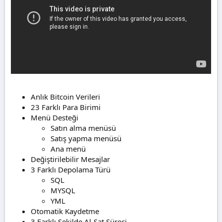
n
i
Anlık Bitcoin Verileri
23 Farklı Para Birimi
Menü Desteği
Satın alma menüsü
Satış yapma menüsü
Ana menü
Değiştirilebilir Mesajlar
3 Farklı Depolama Türü
SQL
MYSQL
YML
Otomatik Kaydetme
3 Farklı Şekilde Al-Sat Süreci