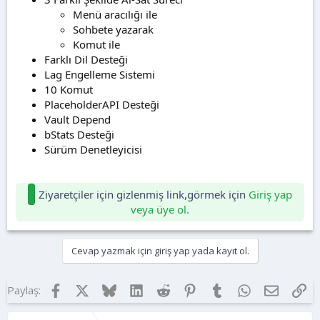
Menü aracılığı ile
Sohbete yazarak
Komut ile
Farklı Dil Desteği
Lag Engelleme Sistemi
10 Komut
PlaceholderAPI Desteği
Vault Depend
bStats Desteği
Sürüm Denetleyicisi
Ziyaretçiler için gizlenmiş link,görmek için
Giriş yap
veya üye ol.
Cevap yazmak için giriş yap yada kayıt ol.
Facebook
X
Bluesky
LinkedIn
Reddit
Pinterest
Tumblr
WhatsApp
E-posta
Lin
Paylaş: