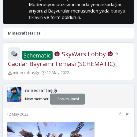
Moderasyon pozisyonlarında yeni arkadaşlar
arıyoruz! Başvurular menüsünden yada
buraya
tıklayın
ve form doldurun.
Minecraft Harita
🎃 SkyWars Lobby 🎃 ￫
Schematic
Cadılar Bayramı Teması (SCHEMATIC)
K
B
minecraftaşığı
12 May 2022
o
a
n
ş
b
l
minecraftaşığı
u
a
New member
Forum Üyesi
y
n
u
g
b
ı
12 May 2022
#1
a
ç
ş
t
l
a
a
r