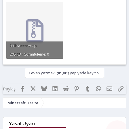
halloweensw.zip
205 KB · Görüntüleme: 0
Cevap yazmak için giriş yap yada kayıt ol.
Facebook
X
Bluesky
LinkedIn
Reddit
Pinterest
Tumblr
WhatsApp
E-posta
Lin
Paylaş:
Minecraft Harita
Yasal Uyarı