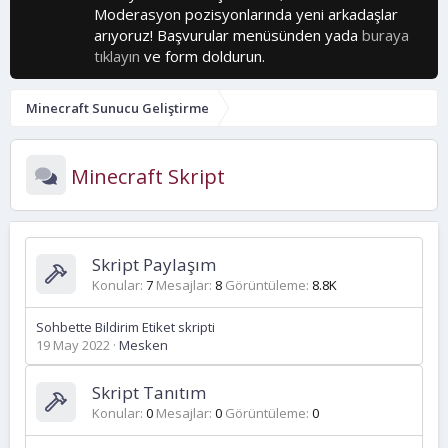
Moderasyon pozisyonlarında yeni arkadaşlar
arıyoruz! Başvurular menüsünden yada
buraya
tıklayın
ve form doldurun.
Minecraft Sunucu Geliştirme
Minecraft Skript
Skript Paylaşım
Konular
7
Mesajlar
8
Görüntüleme
8.8K
Sohbette Bildirim Etiket skripti
19 May 2022
Mesken
Skript Tanıtım
Konular
0
Mesajlar
0
Görüntüleme
0