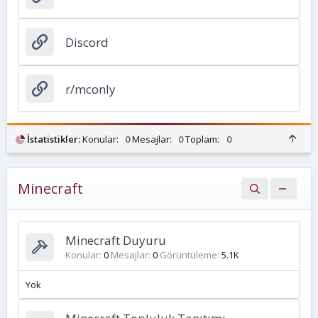
Discord
r/mconly
Ü
İstatistikler:
Konular:
0
Mesajlar:
0
Toplam:
0
s
t
Minecraft
Minecraft Duyuru
Konular
0
Mesajlar
0
Görüntüleme
5.1K
Yok