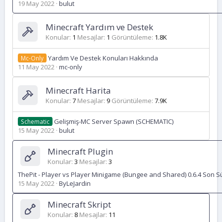
19 May 2022
bulut
Minecraft Yardım ve Destek
Konular
1
Mesajlar
1
Görüntüleme
1.8K
Yardım Ve Destek Konuları Hakkında
Mc-Only
11 May 2022
mc-only
Minecraft Harita
Konular
7
Mesajlar
9
Görüntüleme
7.9K
Gelişmiş-MC Server Spawn (SCHEMATIC)
Schematic
15 May 2022
bulut
Minecraft Plugin
Konular
3
Mesajlar
3
ThePit - Player vs Player Minigame (Bungee and Shared) 0.6.4 Son Sü
15 May 2022
ByLeJardin
Minecraft Skript
Konular
8
Mesajlar
11