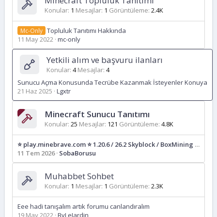
Minecraft Topluluk Tanıtımı
Konular
1
Mesajlar
1
Görüntüleme
2.4K
Topluluk Tanıtımı Hakkında
Mc-Only
11 May 2022
mc-only
Yetkili alım ve başvuru ilanları
Konular
4
Mesajlar
4
Sunucu Açma Konusunda Tecrübe Kazanmak İsteyenler Konuya
21 Haz 2025
Lgxtr
Minecraft Sunucu Tanıtımı
Konular
25
Mesajlar
121
Görüntüleme
4.8K
⭐ play.minebrave.com ⭐ 1.20.6 / 26.2 Skyblock / BoxMining - JAVA/MOBİL DESTEK [Minyon/Çiftçi/Jackpot/Envoy/Titan/BlockParty/TntRun/Cadı]
11 Tem 2026
SobaBorusu
Muhabbet Sohbet
Konular
1
Mesajlar
1
Görüntüleme
2.3K
Eee hadi tanışalım artık forumu canlandıralım
19 May 2022
ByLeJardin