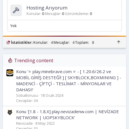
Hosting Arıyorum
Konular
0
Mesajlar
0
Görüntüleme
0
Yok
Ü
İstatistikler:
Konular:
4
Mesajlar:
4
Toplam:
8
s
t
Trending content
Konu '⭐ play.minebrave.com ⭐ - [ 1.20.6/26.2 ve
MOBİL GİRİŞ DESTEĞİ! ] [ SKYBLOCK,BOXMINING ] -
MADENCİ - ÇİFTÇİ - TESLİMAT - MİNYONLAR VE
DAHASI!'
SobaBorusu
18 Ocak 2024
Cevaplar: 34
Konu '[1.8 - 1.8.X] play.nevizadenw.com | NEVİZADE
NETWORK | UOPSKYBLOCK'
Nevizade
8 May 2022
Cevaplar: 33