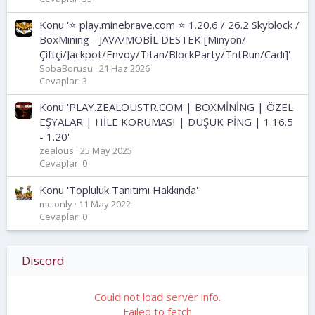
Konu '⭐ play.minebrave.com ⭐ 1.20.6 / 26.2 Skyblock /
BoxMining - JAVA/MOBİL DESTEK [Minyon/
Çiftçi/Jackpot/Envoy/Titan/BlockParty/TntRun/Cadı]'
SobaBorusu
21 Haz 2026
Cevaplar: 3
Konu 'PLAY.ZEALOUSTR.COM | BOXMİNİNG | ÖZEL
EŞYALAR | HİLE KORUMASI | DÜŞÜK PİNG | 1.16.5
- 1.20'
zealous
25 May 2025
Cevaplar: 0
Konu 'Topluluk Tanıtımı Hakkında'
mc-only
11 May 2022
Cevaplar: 0
Discord
Could not load server info.
Failed to fetch