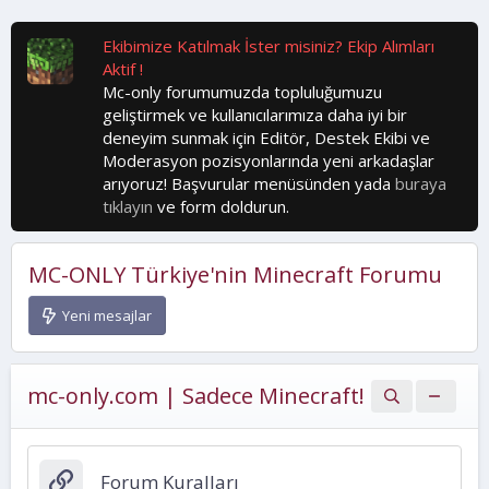
Ekibimize Katılmak İster misiniz? Ekip Alımları
Aktif !
Mc-only forumumuzda topluluğumuzu
geliştirmek ve kullanıcılarımıza daha iyi bir
deneyim sunmak için Editör, Destek Ekibi ve
Moderasyon pozisyonlarında yeni arkadaşlar
arıyoruz! Başvurular menüsünden yada
buraya
tıklayın
ve form doldurun.
MC-ONLY Türkiye'nin Minecraft Forumu
Yeni mesajlar
mc-only.com | Sadece Minecraft!
Forum Kuralları