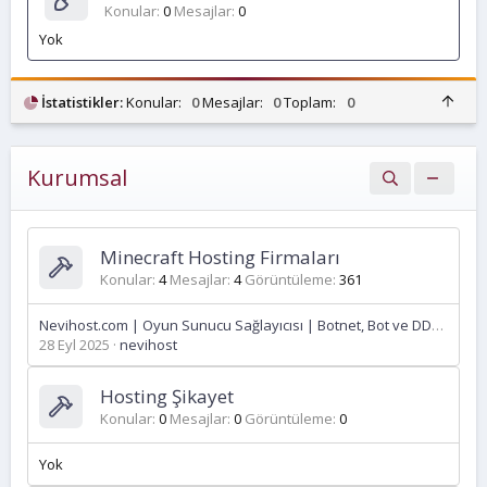
Konular
0
Mesajlar
0
Yok
Ü
İstatistikler:
Konular:
0
Mesajlar:
0
Toplam:
0
s
t
Kurumsal
Minecraft Hosting Firmaları
Konular
4
Mesajlar
4
Görüntüleme
361
Nevihost.com | Oyun Sunucu Sağlayıcısı | Botnet, Bot ve DDOS Korumalı | Control Panel Yönetimli ve VDS Sunucu Seçenekleri | Yıllık Alımlarda İndirim
28 Eyl 2025
nevihost
Hosting Şikayet
Konular
0
Mesajlar
0
Görüntüleme
0
Yok