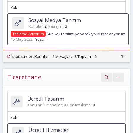
Yok
Sosyal Medya Tanıtım
Konular
2
Mesajlar
3
Sunucu tanıtımı yapacak youtuber arıyorum
Tanıtımcı Arıyorum
15 May 2022
Yusuf
Ü
İstatistikler:
Konular:
2
Mesajlar:
3
Toplam:
5
s
t
Ticarethane
Ücretli Tasarım
Konular
0
Mesajlar
0
Görüntüleme
0
Yok
Ücretli Hizmetler