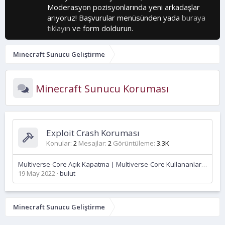
Moderasyon pozisyonlarında yeni arkadaşlar
arıyoruz! Başvurular menüsünden yada
buraya
tıklayın
ve form doldurun.
Minecraft Sunucu Geliştirme
Minecraft Sunucu Koruması
Exploit Crash Koruması
Konular
2
Mesajlar
2
Görüntüleme
3.3K
Multiverse-Core Açık Kapatma | Multiverse-Core Kullananların Dikkatine!
19 May 2022
bulut
Minecraft Sunucu Geliştirme