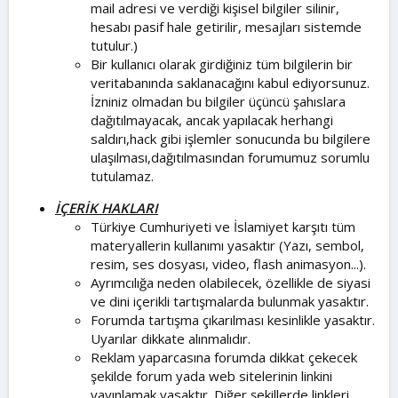
mail adresi ve verdiği kişisel bilgiler silinir,
hesabı pasif hale getirilir, mesajları sistemde
tutulur.)
Bir kullanıcı olarak girdiğiniz tüm bilgilerin bir
veritabanında saklanacağını kabul ediyorsunuz.
İzniniz olmadan bu bilgiler üçüncü şahıslara
dağıtılmayacak, ancak yapılacak herhangi
saldırı,hack gibi işlemler sonucunda bu bilgilere
ulaşılması,dağıtılmasından forumumuz sorumlu
tutulamaz.
İÇERİK HAKLARI
Türkiye Cumhuriyeti ve İslamiyet karşıtı tüm
materyallerin kullanımı yasaktır (Yazı, sembol,
resim, ses dosyası, video, flash animasyon...).
Ayrımcılığa neden olabilecek, özellikle de siyasi
ve dini içerikli tartışmalarda bulunmak yasaktır.
Forumda tartışma çıkarılması kesinlikle yasaktır.
Uyarılar dikkate alınmalıdır.
Reklam yaparcasına forumda dikkat çekecek
şekilde forum yada web sitelerinin linkini
yayınlamak yasaktır. Diğer şekillerde linkleri