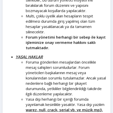
silinebilir, bu durum yönetici insiyatif'ine
bırakılarak forum düzenini ve yapısını
bozmayacak koşullarda yapılacaktır.
Multi, çoklu üyelik alan hesapların tespit
edilmesi durumda giriş yapılmış olan tüm
hesaplar yasaklanacak ya da tamamen
silinecektir.
Forum yönetimi herhangi bir sebep ile kayıt
işleminize onay vermeme hakkını saklı
tutmaktadır.
YASAL HAKLAR
Foruma gönderilen mesajlardan öncelikle
mesaj sahipleri sorumludurlar. Forum
yöneticileri başkalarının mesaj veya
konularından sorumlu tutulamazlar. Ancak yasal
nedenlere bağlı herhangi bir şikayet
durumunda, yetkililer bilgilendirildiği takdirde
ilgili düzenleme yapılacaktır.
Yasa dışı herhangi bir içeriği forumda
yayınlamak kesinlikle yasaktır. Yasa dışı yazılım
warez, null, crack, serial vb. ve müzik mp3,