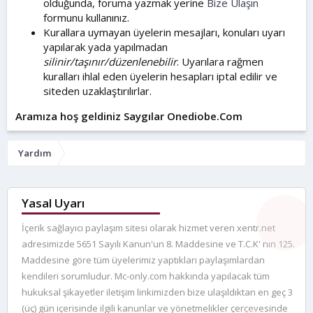
olduğunda, foruma yazmak yerine
Bize Ulaşın
formunu kullanınız.
Kurallara uymayan üyelerin mesajları, konuları uyarı
yapılarak yada yapılmadan
silinir/taşınır/düzenlenebilir
. Uyarılara rağmen
kuralları ihlal eden üyelerin hesapları iptal edilir ve
siteden uzaklaştırılırlar.
Aramıza hoş geldiniz Saygılar Onediobe.Com
Yardım
Yasal Uyarı
İçerik sağlayıcı paylaşım sitesi olarak hizmet veren xentr.net
adresimizde 5651 Sayılı Kanun'un 8. Maddesine ve T.C.K' nın 125.
Maddesine göre tüm üyelerimiz yaptıkları paylaşımlardan
kendileri sorumludur. Mc-only.com hakkında yapılacak tüm
hukuksal şikayetler iletişim linkimizden bize ulaşıldıktan en geç 3
(üç) gün içerisinde ilgili kanunlar ve yönetmelikler çerçevesinde