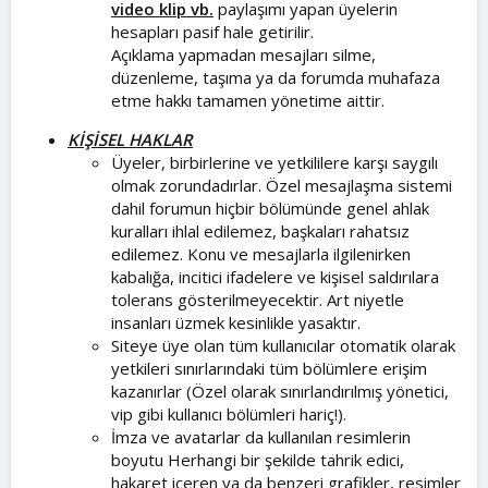
video klip vb.
paylaşımı yapan üyelerin
hesapları pasif hale getirilir.
Açıklama yapmadan mesajları silme,
düzenleme, taşıma ya da forumda muhafaza
etme hakkı tamamen yönetime aittir.
KİŞİSEL HAKLAR
Üyeler, birbirlerine ve yetkililere karşı saygılı
olmak zorundadırlar. Özel mesajlaşma sistemi
dahil forumun hiçbir bölümünde genel ahlak
kuralları ihlal edilemez, başkaları rahatsız
edilemez. Konu ve mesajlarla ilgilenirken
kabalığa, incitici ifadelere ve kişisel saldırılara
tolerans gösterilmeyecektir. Art niyetle
insanları üzmek kesinlikle yasaktır.
Siteye üye olan tüm kullanıcılar otomatik olarak
yetkileri sınırlarındaki tüm bölümlere erişim
kazanırlar (Özel olarak sınırlandırılmış yönetici,
vip gibi kullanıcı bölümleri hariç!).
İmza ve avatarlar da kullanılan resimlerin
boyutu Herhangi bir şekilde tahrik edici,
hakaret içeren ya da benzeri grafikler, resimler