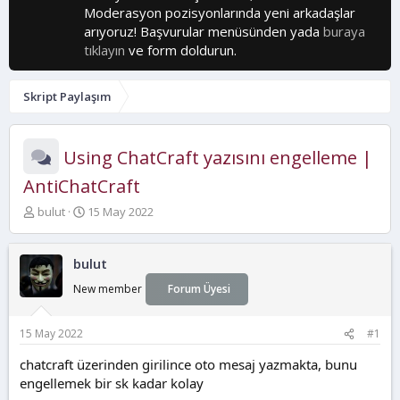
Moderasyon pozisyonlarında yeni arkadaşlar
arıyoruz! Başvurular menüsünden yada
buraya
tıklayın
ve form doldurun.
Skript Paylaşım
Using ChatCraft yazısını engelleme |
AntiChatCraft
K
B
bulut
15 May 2022
o
a
n
ş
b
l
bulut
u
a
New member
Forum Üyesi
y
n
u
g
b
ı
15 May 2022
#1
a
ç
ş
t
chatcraft üzerinden girilince oto mesaj yazmakta, bunu
l
a
engellemek bir sk kadar kolay
a
r