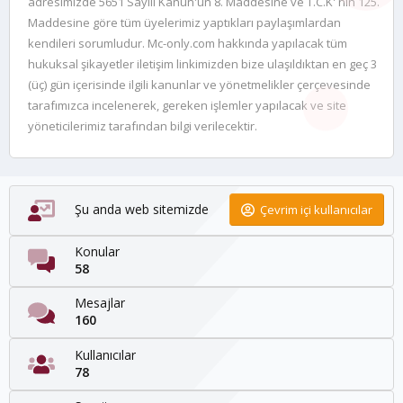
adresimizde 5651 Sayılı Kanun'un 8. Maddesine ve T.C.K' nın 125.
Maddesine göre tüm üyelerimiz yaptıkları paylaşımlardan
kendileri sorumludur. Mc-only.com hakkında yapılacak tüm
hukuksal şikayetler iletişim linkimizden bize ulaşıldıktan en geç 3
(üç) gün içerisinde ilgili kanunlar ve yönetmelikler çerçevesinde
tarafımızca incelenerek, gereken işlemler yapılacak ve site
yöneticilerimiz tarafından bilgi verilecektir.
Şu anda web sitemizde
Çevrim içi kullanıcılar
Konular
58
Mesajlar
160
Kullanıcılar
78