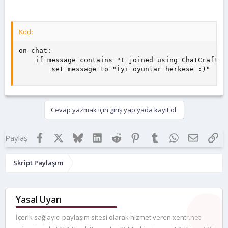
t
i
a
h
n
i
Kod:
on chat:

    if message contains "I joined using ChatCraft f
        set message to "İyi oyunlar herkese :)"
Cevap yazmak için giriş yap yada kayıt ol.
Facebook
X
Bluesky
LinkedIn
Reddit
Pinterest
Tumblr
WhatsApp
E-posta
Lin
Paylaş:
Skript Paylaşım
Yasal Uyarı
İçerik sağlayıcı paylaşım sitesi olarak hizmet veren xentr.net